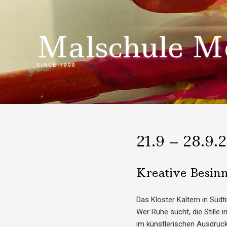
Skip
to
content
Malschule M
SINCE 1998
21.9 – 28.9.
Kreative Besin
Das Kloster Kaltern in Südti
Wer Ruhe sucht, die Stille 
im künstlerischen Ausdruck