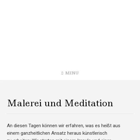
Skip
to
content
Malschule
Meiswinkel
SINCE 1998
MENU
Malerei und Meditation
An diesen Tagen können wir erfahren, was es heißt aus
einem ganzheitlichen Ansatz heraus künstlerisch